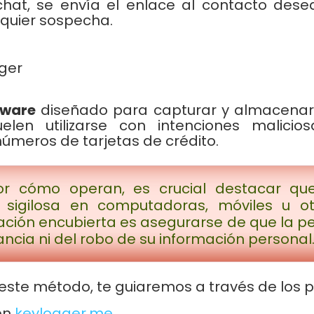
chat, se envía el enlace al contacto d
alquier sospecha.
ger
tware
diseñado para capturar y almacenar 
uelen utilizarse con intenciones malic
úmeros de tarjetas de crédito.
r cómo operan, es crucial destacar que
sigilosa en computadoras, móviles u otr
lación encubierta es asegurarse de que la 
ancia ni del robo de su información personal
 este método, te guiaremos a través de los 
en
keylogger.me