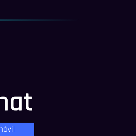
hat
móvil