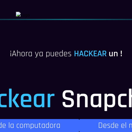
¡Ahora ya puedes
HACKEAR
un !
ckear
Snapc
de la computadora
Desde el 